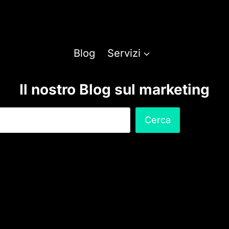
Blog
Servizi
Il nostro Blog sul marketing
C
Cerca
e
r
c
a