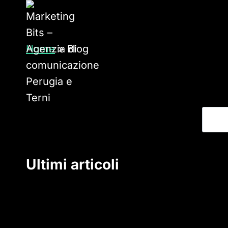
Salta
al
contenuto
Home
»
Blog
Ultimi articoli